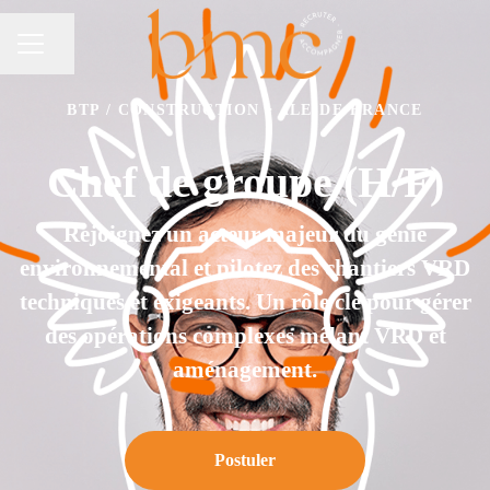
Partager la page
Menu carrière
BTP / CONSTRUCTION
·
ILE-DE-FRANCE
Chef de groupe (H/F)
Rejoignez un acteur majeur du génie
environnemental et pilotez des chantiers VRD
techniques et exigeants. Un rôle clé pour gérer
des opérations complexes mêlant VRD et
aménagement.
Postuler